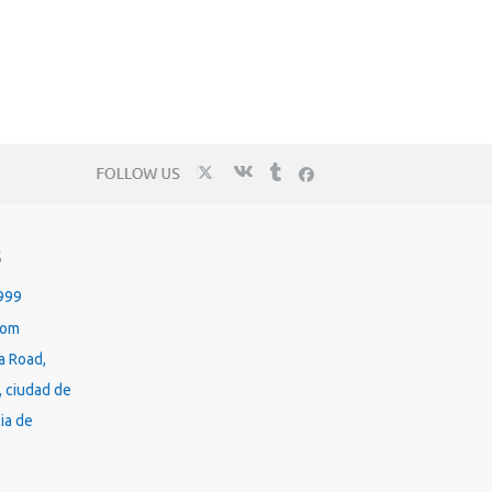
S
999
com
a Road,
, ciudad de
ia de