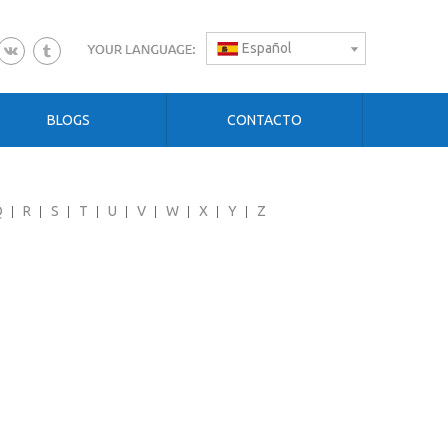
Español
BLOGS
CONTACTO
Q
R
S
T
U
V
W
X
Y
Z