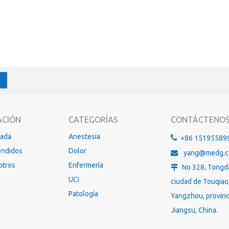
ACIÓN
CATEGORÍAS
CONTÁCTENO
gada
Anestesia

+86 15195589
endidos
Dolor
yang@medg.

otros
Enfermería
No 328, Tongd

UCI
ciudad de Touqiao
Patología
Yangzhou, provinc
Jiangsu, China.