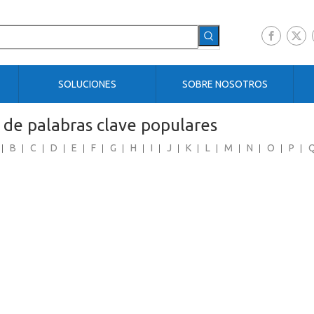
SOLUCIONES
SOBRE NOSOTROS
e de palabras clave populares
B
C
D
E
F
G
H
I
J
K
L
M
N
O
P