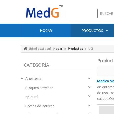
HOGAR
PRODUCTOS
Usted está aquí:
Hogar
»
Productos
»
UCI
Producto
CATEGORÍA
Anestesia
Medico M
en entorno
Bloqueo nervioso
de uso.Com
epidural
calidad.Ob
Bomba de infusión