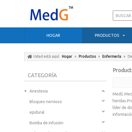
HOGAR
PRODUCTOS
Usted está aquí:
Hogar
»
Productos
»
Enfermería
»
De
Producto
CATEGORÍA
Anestesia
MedG Medic
heridas.Pr
Bloqueo nervioso
líder de d
epidural
informació
Bomba de infusión