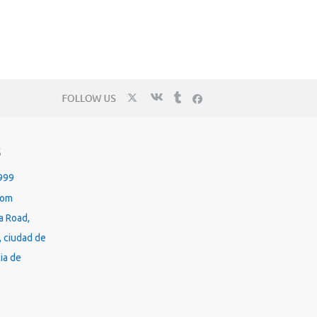
S
999
com
a Road,
, ciudad de
ia de