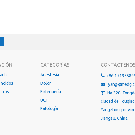
ACIÓN
CATEGORÍAS
CONTÁCTENO
gada
Anestesia

+86 15195589
endidos
Dolor
yang@medg.

otros
Enfermería
No 328, Tongd

UCI
ciudad de Touqiao
Patología
Yangzhou, provinc
Jiangsu, China.