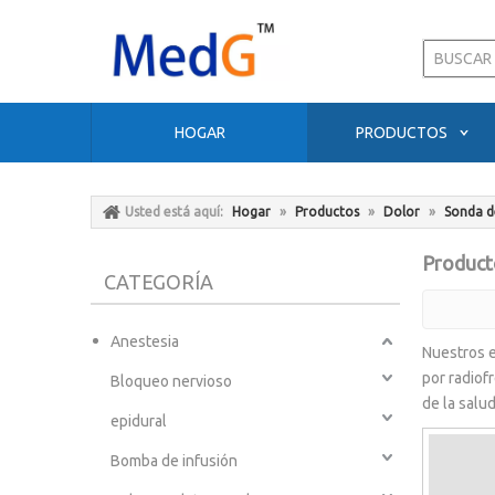
HOGAR
PRODUCTOS
Usted está aquí:
Hogar
»
Productos
»
Dolor
»
Sonda d
Producto
CATEGORÍA
Anestesia
Nuestros e
por radiof
Bloqueo nervioso
de la salu
epidural
Bomba de infusión