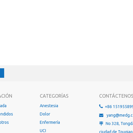
ACIÓN
CATEGORÍAS
CONTÁCTENO
gada
Anestesia

+86 15195589
endidos
Dolor
yang@medg.

otros
Enfermería
No 328, Tongd

UCI
ciudad de Touqiao