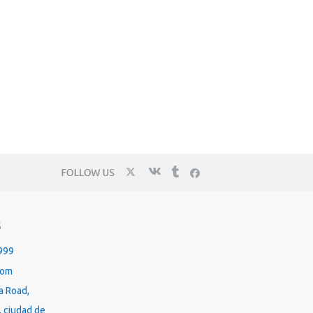
S
999
com
a Road,
, ciudad de