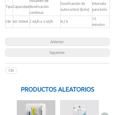
Volumen de
Dosificación de
Intervalo
Tipo
Capacidad
dosificación
autocontrol (bolo)
para bolo
continua
15
CBI
60-300ml
2 ml/h o 5 ml/h
N / A
minutos
Anterior:
Siguiente:
CBI
PRODUCTOS ALEATORIOS