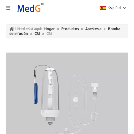
Español
Usted está aquí:
Hogar
»
Productos
»
Anestesia
»
Bomba
de infusión
»
CBI
»
CBI