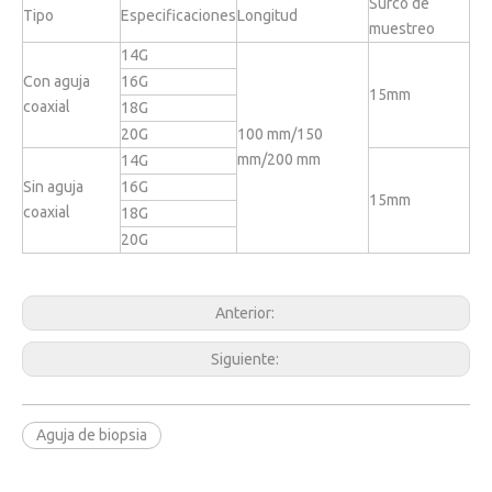
Surco de
Tipo
Especificaciones
Longitud
muestreo
14G
Con aguja
16G
15mm
coaxial
18G
20G
100 mm/150
mm/200 mm
14G
Sin aguja
16G
15mm
coaxial
18G
20G
Anterior:
Siguiente:
Aguja de biopsia