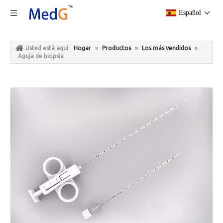
Español
Usted está aquí:
Hogar
»
Productos
»
Los más vendidos
»
Aguja de biopsia