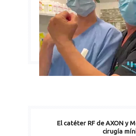
El catéter RF de AXON y M
cirugía mí