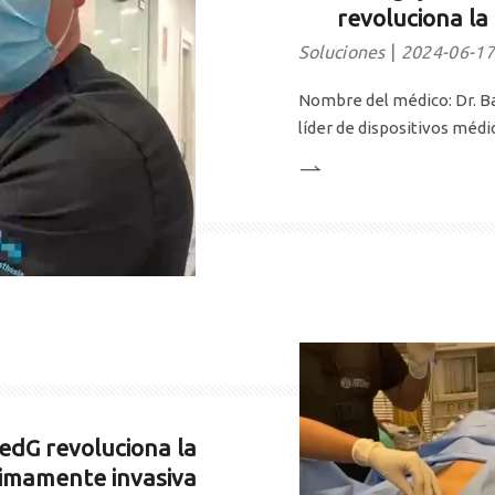
revoluciona la
Soluciones
2024-06-17
Nombre del médico: Dr. B
líder de dispositivos médic
innovación en la industria
durante más de 20 años.Pr
la Nerve Block Needle, ha
edG revoluciona la
nimamente invasiva