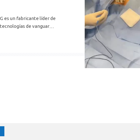
 es un fabricante líder de
 tecnologías de vanguardia
imamente invasivos.Con un
ón al paciente, MedG se ha
ustria del tratamiento del
iente: Dr.Victor, Experto en