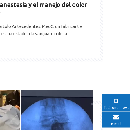
 anestesia y el manejo del dolor
artolo Antecedentes: MedG, un fabricante
os, ha estado a la vanguardia de la
 de la anestesia y el manejo del dolor
oducto pionero liderado por el Dr. Bartolo,
 transformado el campo de la An
Teléfono móvil
e-mail