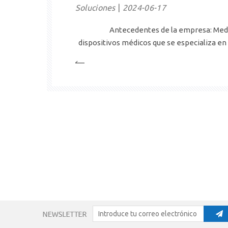
Soluciones
2024-06-17
Antecedentes de la empresa: MedG
dispositivos médicos que se especializa en
para procedimientos quirúrgicos mín
compromiso con la innovación y la atenci
convertido en un nombre confiable en la ind
dolor.Cl